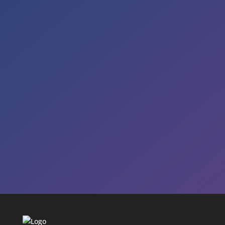
M-F: 8am – 16pm
S-S: Closed

Rufen Sie an
+49 (0)3643 211 39 31

Mailen Sie uns
info@netzwerkservice-mueller.de