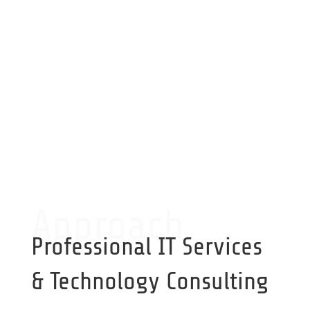
Cyber Security
Wir erkennen Sicherheitslecks in Ihren
Systemen und härten ihre IT gegen
Angriffe und Sabotage
Approach
Professional IT Services
& Technology Consulting