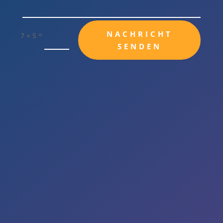
NACHRICHT
=
7 + 5
SENDEN

Firmensitz
Otto-Braun-Str. 49
99423 Weimar

Schulungen
Belvederer Allee 24a
99425 Weimar

Erreichbarkeit